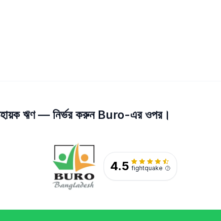
 সহায়ক ঋণ — নির্ভর করুন Buro-এর ওপর।
4.5
fightquake